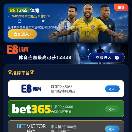
T
今天是：
2026年8月7日 星期五
首页
学院概况
师资队伍
学科
学院概况
联系方式
学院简介
院徽院训
现任领导